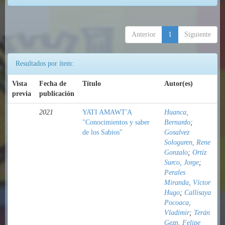
Anterior
1
Siguiente
Resultados por ítem:
Vista
Fecha de
Título
Autor(es)
previa
publicación
2021
YATI AMAWT'A
Huanca,
"Conocimientos y saber
Bernardo
;
de los Sabios"
Gosalvez
Sologuren, Rene
Gonzalo
;
Ortíz
Surco, Jorge
;
Perales
Miranda, Víctor
Hugo
;
Callisaya
Pocoaca,
Vladimir
;
Terán
Gezn, Felipe