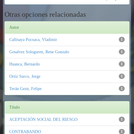
Otras opciones relacionadas
Autor
Callisaya Pocoaca, Vladimir
1
Gosalvez Sologuren, Rene Gonzalo
1
Huanca, Bernardo
1
Ortíz Surco, Jorge
1
Terán Gezn, Felipe
1
Título
ACEPTACIÓN SOCIAL DEL RIESGO
1
CONTRABANDO
1