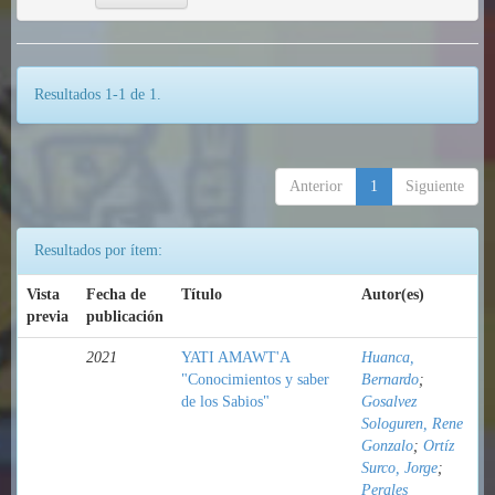
Resultados 1-1 de 1.
Anterior
1
Siguiente
Resultados por ítem:
Vista
Fecha de
Título
Autor(es)
previa
publicación
2021
YATI AMAWT'A
Huanca,
"Conocimientos y saber
Bernardo
;
de los Sabios"
Gosalvez
Sologuren, Rene
Gonzalo
;
Ortíz
Surco, Jorge
;
Perales