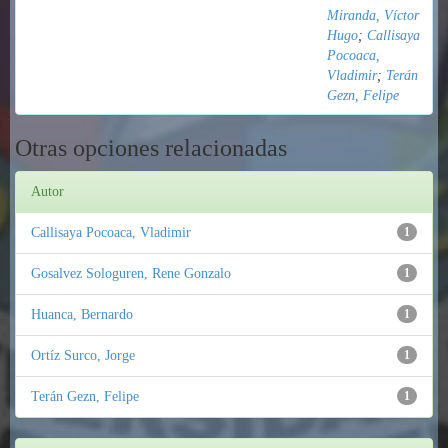
Miranda, Víctor
Hugo
;
Callisaya
Pocoaca,
Vladimir
;
Terán
Gezn, Felipe
Otras opciones relacionadas
Autor
Callisaya Pocoaca, Vladimir
1
Gosalvez Sologuren, Rene Gonzalo
1
Huanca, Bernardo
1
Ortíz Surco, Jorge
1
Terán Gezn, Felipe
1