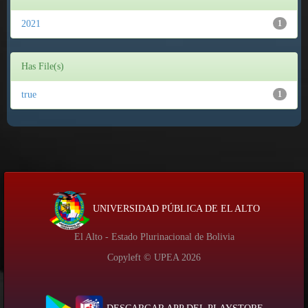
2021
1
Has File(s)
true
1
UNIVERSIDAD PÚBLICA DE EL ALTO
El Alto - Estado Plurinacional de Bolivia
Copyleft © UPEA
2026