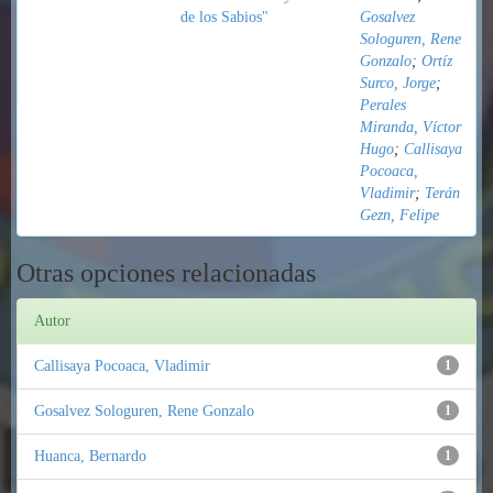
de los Sabios"
Gosalvez
Sologuren, Rene
Gonzalo
;
Ortíz
Surco, Jorge
;
Perales
Miranda, Víctor
Hugo
;
Callisaya
Pocoaca,
Vladimir
;
Terán
Gezn, Felipe
Otras opciones relacionadas
Autor
Callisaya Pocoaca, Vladimir
1
Gosalvez Sologuren, Rene Gonzalo
1
Huanca, Bernardo
1