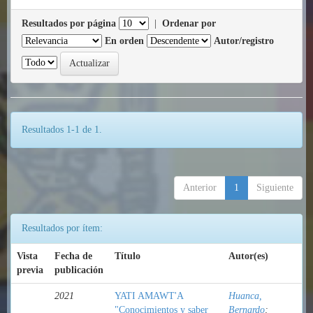
Resultados por página
|
Ordenar por
En orden
Autor/registro
Resultados 1-1 de 1.
Anterior
1
Siguiente
Resultados por ítem:
Vista
Fecha de
Título
Autor(es)
previa
publicación
2021
YATI AMAWT'A
Huanca,
"Conocimientos y saber
Bernardo
;