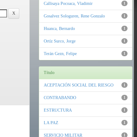
Callisaya Pocoaca, Vladimir
1
Gosalvez Sologuren, Rene Gonzalo
1
Huanca, Bernardo
1
Ortíz Surco, Jorge
1
Terán Gezn, Felipe
1
Título
ACEPTACIÓN SOCIAL DEL RIESGO
1
CONTRABANDO
1
ESTRUCTURA
1
LA PAZ
1
SERVICIO MILITAR
1