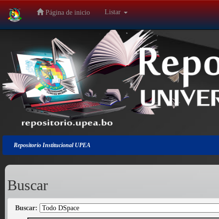
Listar
Página de inicio
Salir
de
la
navegación
Repositorio Institucional UPEA
Buscar
Buscar: