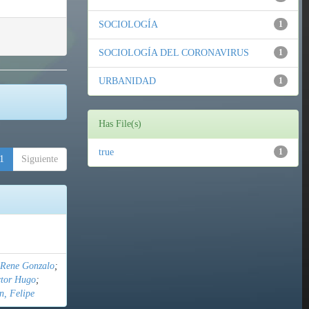
SOCIOLOGÍA
1
SOCIOLOGÍA DEL CORONAVIRUS
1
URBANIDAD
1
Has File(s)
true
1
1
Siguiente
 Rene Gonzalo
;
ctor Hugo
;
n, Felipe