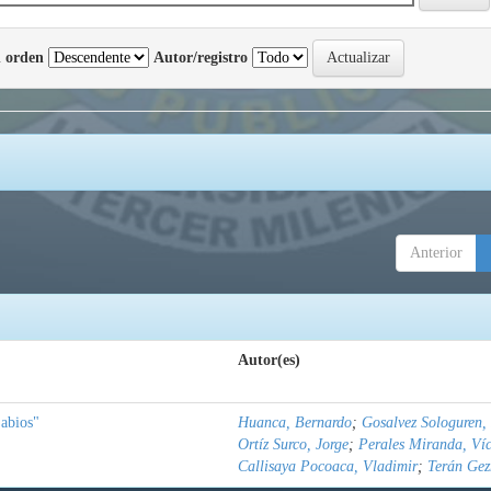
 orden
Autor/registro
Anterior
Autor(es)
abios"
Huanca, Bernardo
;
Gosalvez Sologuren,
Ortíz Surco, Jorge
;
Perales Miranda, Ví
Callisaya Pocoaca, Vladimir
;
Terán Gez