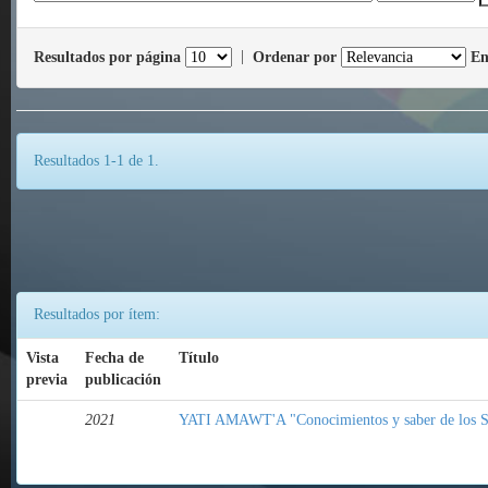
Resultados por página
|
Ordenar por
En
Resultados 1-1 de 1.
Resultados por ítem:
Vista
Fecha de
Título
previa
publicación
2021
YATI AMAWT'A "Conocimientos y saber de los S