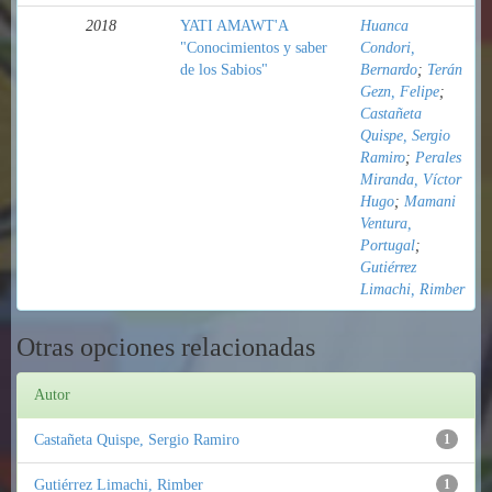
2018
YATI AMAWT'A
Huanca
"Conocimientos y saber
Condori,
de los Sabios"
Bernardo
;
Terán
Gezn, Felipe
;
Castañeta
Quispe, Sergio
Ramiro
;
Perales
Miranda, Víctor
Hugo
;
Mamani
Ventura,
Portugal
;
Gutiérrez
Limachi, Rimber
Otras opciones relacionadas
Autor
Castañeta Quispe, Sergio Ramiro
1
Gutiérrez Limachi, Rimber
1