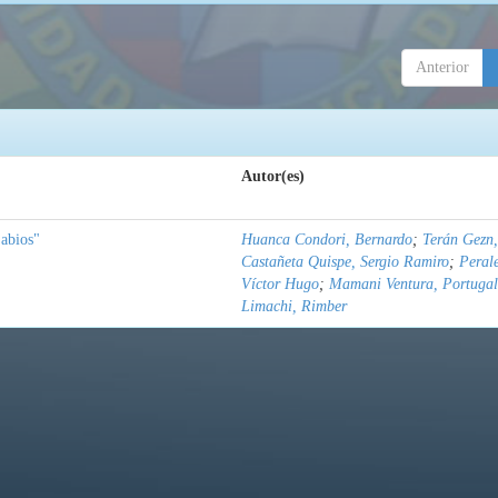
Anterior
Autor(es)
abios"
Huanca Condori, Bernardo
;
Terán Gezn,
Castañeta Quispe, Sergio Ramiro
;
Peral
Víctor Hugo
;
Mamani Ventura, Portugal
Limachi, Rimber