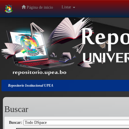
Listar
Página de inicio
Salir
de
la
navegación
Repositorio Institucional UPEA
Buscar
Buscar: