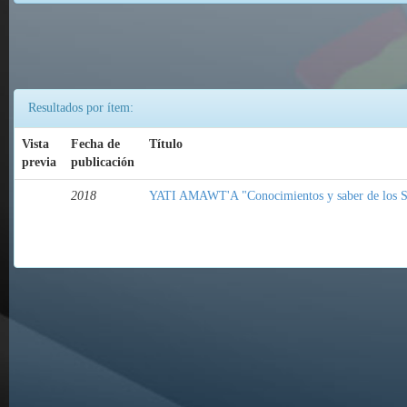
Resultados por ítem:
Vista
Fecha de
Título
previa
publicación
2018
YATI AMAWT'A "Conocimientos y saber de los S