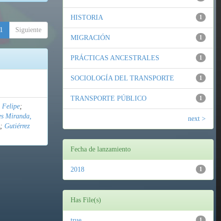
HISTORIA
1
1
Siguiente
MIGRACIÓN
1
PRÁCTICAS ANCESTRALES
1
SOCIOLOGÍA DEL TRANSPORTE
1
TRANSPORTE PÚBLICO
1
 Felipe
;
es Miranda,
next >
;
Gutiérrez
Fecha de lanzamiento
2018
1
Has File(s)
true
1