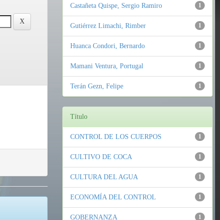
Castañeta Quispe, Sergio Ramiro
1
Gutiérrez Limachi, Rimber
1
Huanca Condori, Bernardo
1
Mamani Ventura, Portugal
1
Terán Gezn, Felipe
1
Título
CONTROL DE LOS CUERPOS
1
CULTIVO DE COCA
1
CULTURA DEL AGUA
1
ECONOMÍA DEL CONTROL
1
GOBERNANZA
1