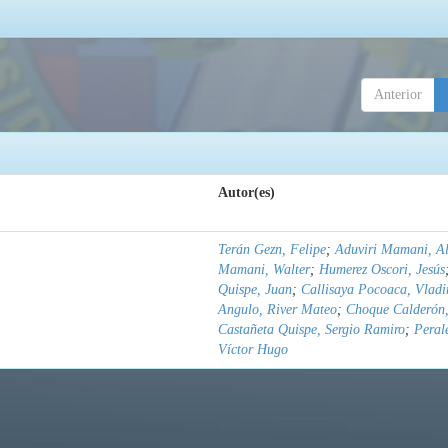
Anterior
Autor(es)
Terán Gezn, Felipe
;
Aduviri Mamani, Al
Mamani, Walter
;
Humerez Oscori, Jesús
Quispe, Juan
;
Callisaya Pocoaca, Vladi
Angulo, River Mateo
;
Choque Calderón,
Castañeta Quispe, Sergio Ramiro
;
Peral
Víctor Hugo