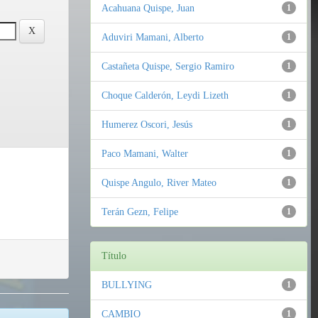
Acahuana Quispe, Juan
1
Aduviri Mamani, Alberto
1
Castañeta Quispe, Sergio Ramiro
1
Choque Calderón, Leydi Lizeth
1
Humerez Oscori, Jesús
1
Paco Mamani, Walter
1
Quispe Angulo, River Mateo
1
Terán Gezn, Felipe
1
Título
BULLYING
1
CAMBIO
1