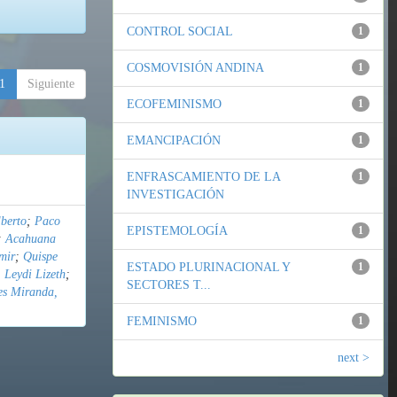
CONTROL SOCIAL
1
COSMOVISIÓN ANDINA
1
1
Siguiente
ECOFEMINISMO
1
EMANCIPACIÓN
1
ENFRASCAMIENTO DE LA
1
INVESTIGACIÓN
berto
;
Paco
EPISTEMOLOGÍA
1
;
Acahuana
mir
;
Quispe
ESTADO PLURINACIONAL Y
1
 Leydi Lizeth
;
SECTORES T...
es Miranda,
FEMINISMO
1
next >