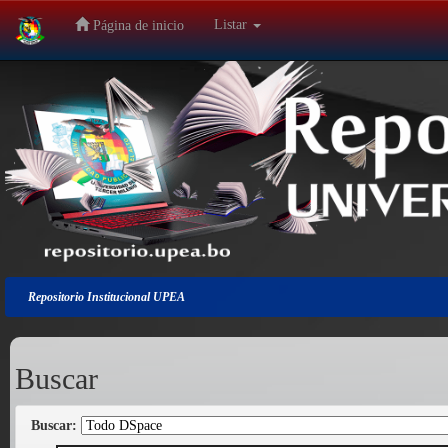
Listar
Página de inicio
Salir
de
la
navegación
Repositorio Institucional UPEA
Buscar
Buscar: