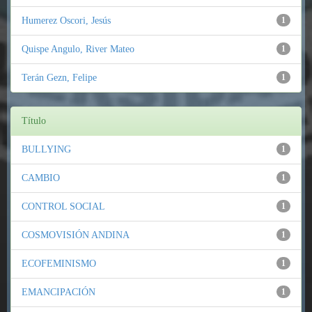
Humerez Oscori, Jesús
1
Quispe Angulo, River Mateo
1
Terán Gezn, Felipe
1
Título
BULLYING
1
CAMBIO
1
CONTROL SOCIAL
1
COSMOVISIÓN ANDINA
1
ECOFEMINISMO
1
EMANCIPACIÓN
1