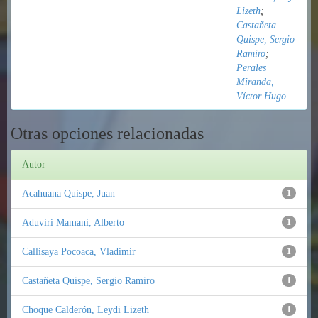
Lizeth
;
Castañeta
Quispe, Sergio
Ramiro
;
Perales
Miranda,
Víctor Hugo
Otras opciones relacionadas
Autor
Acahuana Quispe, Juan
1
Aduviri Mamani, Alberto
1
Callisaya Pocoaca, Vladimir
1
Castañeta Quispe, Sergio Ramiro
1
Choque Calderón, Leydi Lizeth
1