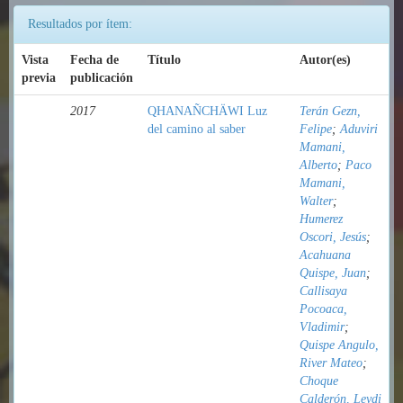
Resultados por ítem:
Vista
Fecha de
Título
Autor(es)
previa
publicación
2017
QHANAÑCHÄWI Luz
Terán Gezn,
del camino al saber
Felipe
;
Aduviri
Mamani,
Alberto
;
Paco
Mamani,
Walter
;
Humerez
Oscori, Jesús
;
Acahuana
Quispe, Juan
;
Callisaya
Pocoaca,
Vladimir
;
Quispe Angulo,
River Mateo
;
Choque
Calderón, Leydi