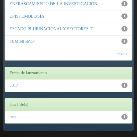
ENFRASCAMIENTO DE LA INVESTIGACIÓN
1
EPISTEMOLOGÍA
1
ESTADO PLURINACIONAL Y SECTORES T...
1
FEMINISMO
1
next >
Fecha de lanzamiento
2017
1
Has File(s)
true
1