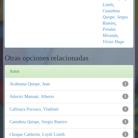
Lizeth
;
Castañeta
Quispe, Sergio
Ramiro
;
Perales
Miranda,
Víctor Hugo
Otras opciones relacionadas
Autor
Acahuana Quispe, Juan
1
Aduviri Mamani, Alberto
1
Callisaya Pocoaca, Vladimir
1
Castañeta Quispe, Sergio Ramiro
1
Choque Calderón, Leydi Lizeth
1