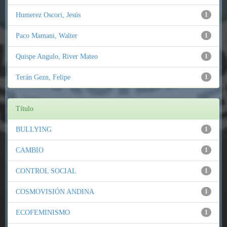
Humerez Oscori, Jesús
1
Paco Mamani, Walter
1
Quispe Angulo, River Mateo
1
Terán Gezn, Felipe
1
Título
BULLYING
1
CAMBIO
1
CONTROL SOCIAL
1
COSMOVISIÓN ANDINA
1
ECOFEMINISMO
1