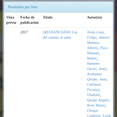
Resultados por ítem:
Vista
Fecha de
Título
Autor(es)
previa
publicación
2017
QHANAÑCHÄWI Luz
Terán Gezn,
del camino al saber
Felipe
;
Aduviri
Mamani,
Alberto
;
Paco
Mamani,
Walter
;
Humerez
Oscori, Jesús
;
Acahuana
Quispe, Juan
;
Callisaya
Pocoaca,
Vladimir
;
Quispe Angulo,
River Mateo
;
Choque
Calderón, Leydi