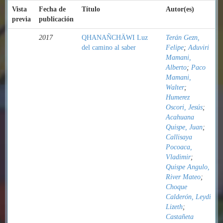
Vista
Fecha de
Título
Autor(es)
previa
publicación
2017
QHANAÑCHÄWI Luz
Terán Gezn,
del camino al saber
Felipe
;
Aduviri
Mamani,
Alberto
;
Paco
Mamani,
Walter
;
Humerez
Oscori, Jesús
;
Acahuana
Quispe, Juan
;
Callisaya
Pocoaca,
Vladimir
;
Quispe Angulo,
River Mateo
;
Choque
Calderón, Leydi
Lizeth
;
Castañeta