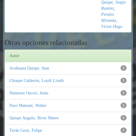
Quispe, Sergio
Ramiro
;
Perales
Miranda,
Víctor Hugo
Otras opciones relacionadas
Autor
Acahuana Quispe, Juan
1
Choque Calderón, Leydi Lizeth
1
Humerez Oscori, Jesús
1
Paco Mamani, Walter
1
Quispe Angulo, River Mateo
1
Terán Gezn, Felipe
1