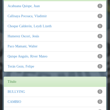
Acahuana Quispe, Juan
1
Callisaya Pocoaca, Vladimir
1
Choque Calderón, Leydi Lizeth
1
Humerez Oscori, Jesús
1
Paco Mamani, Walter
1
Quispe Angulo, River Mateo
1
Terán Gezn, Felipe
1
Título
BULLYING
1
CAMBIO
1