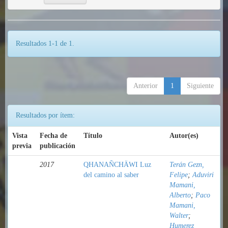
Resultados 1-1 de 1.
Anterior
1
Siguiente
Resultados por ítem:
Vista
Fecha de
Título
Autor(es)
previa
publicación
2017
QHANAÑCHÄWI Luz
Terán Gezn,
del camino al saber
Felipe
;
Aduviri
Mamani,
Alberto
;
Paco
Mamani,
Walter
;
Humerez