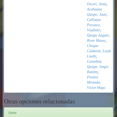
Oscori, Jesús
;
Acahuana
Quispe, Juan
;
Callisaya
Pocoaca,
Vladimir
;
Quispe Angulo,
River Mateo
;
Choque
Calderón, Leydi
Lizeth
;
Castañeta
Quispe, Sergio
Ramiro
;
Perales
Miranda,
Víctor Hugo
Otras opciones relacionadas
Autor