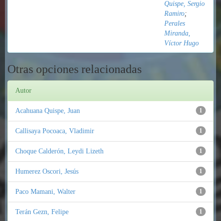
Quispe, Sergio
Ramiro
;
Perales
Miranda,
Víctor Hugo
Otras opciones relacionadas
Autor
Acahuana Quispe, Juan
1
Callisaya Pocoaca, Vladimir
1
Choque Calderón, Leydi Lizeth
1
Humerez Oscori, Jesús
1
Paco Mamani, Walter
1
Terán Gezn, Felipe
1