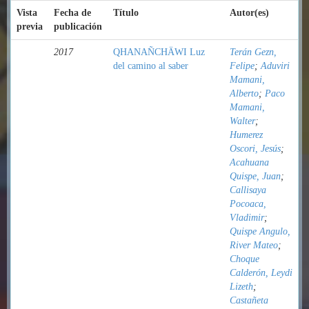
Vista
Fecha de
Título
Autor(es)
previa
publicación
2017
QHANAÑCHÄWI Luz
Terán Gezn,
del camino al saber
Felipe
;
Aduviri
Mamani,
Alberto
;
Paco
Mamani,
Walter
;
Humerez
Oscori, Jesús
;
Acahuana
Quispe, Juan
;
Callisaya
Pocoaca,
Vladimir
;
Quispe Angulo,
River Mateo
;
Choque
Calderón, Leydi
Lizeth
;
Castañeta