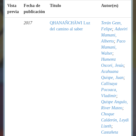
Vista
Fecha de
Título
Autor(es)
previa
publicación
2017
QHANAÑCHÄWI Luz
Terán Gezn,
del camino al saber
Felipe
;
Aduviri
Mamani,
Alberto
;
Paco
Mamani,
Walter
;
Humerez
Oscori, Jesús
;
Acahuana
Quispe, Juan
;
Callisaya
Pocoaca,
Vladimir
;
Quispe Angulo,
River Mateo
;
Choque
Calderón, Leydi
Lizeth
;
Castañeta