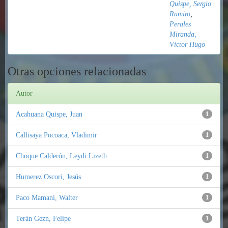
Quispe, Sergio
Ramiro
;
Perales
Miranda,
Víctor Hugo
Otras opciones relacionadas
Autor
Acahuana Quispe, Juan
1
Callisaya Pocoaca, Vladimir
1
Choque Calderón, Leydi Lizeth
1
Humerez Oscori, Jesús
1
Paco Mamani, Walter
1
Terán Gezn, Felipe
1