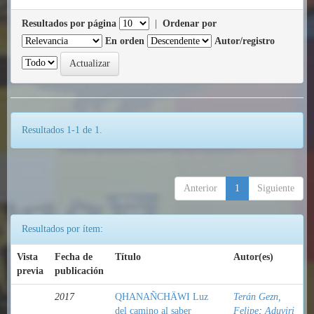
Resultados por página
|
Ordenar por
En orden
Autor/registro
Resultados 1-1 de 1.
Anterior
1
Siguiente
Resultados por ítem:
Vista
Fecha de
Título
Autor(es)
previa
publicación
2017
QHANAÑCHÄWI Luz
Terán Gezn,
del camino al saber
Felipe
;
Aduviri