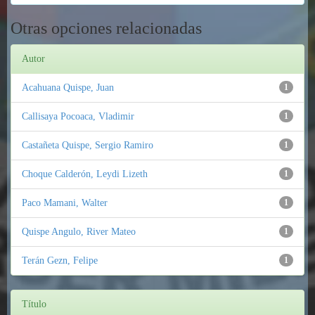
Otras opciones relacionadas
Autor
Acahuana Quispe, Juan
1
Callisaya Pocoaca, Vladimir
1
Castañeta Quispe, Sergio Ramiro
1
Choque Calderón, Leydi Lizeth
1
Paco Mamani, Walter
1
Quispe Angulo, River Mateo
1
Terán Gezn, Felipe
1
Título