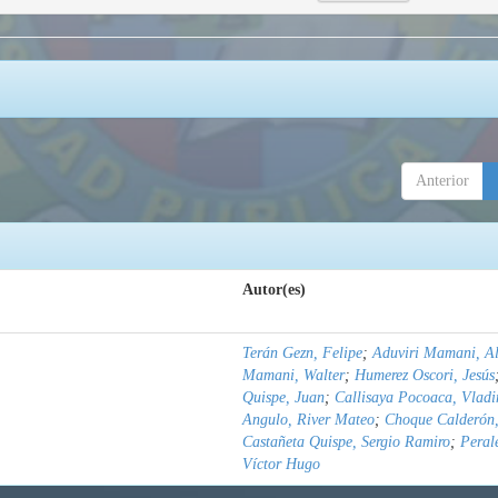
Anterior
Autor(es)
Terán Gezn, Felipe
;
Aduviri Mamani, Al
Mamani, Walter
;
Humerez Oscori, Jesús
Quispe, Juan
;
Callisaya Pocoaca, Vladi
Angulo, River Mateo
;
Choque Calderón,
Castañeta Quispe, Sergio Ramiro
;
Peral
Víctor Hugo