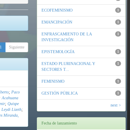
ECOFEMINISMO
1
EMANCIPACIÓN
1
ENFRASCAMIENTO DE LA
1
INVESTIGACIÓN
1
Siguiente
EPISTEMOLOGÍA
1
ESTADO PLURINACIONAL Y
1
SECTORES T...
FEMINISMO
1
berto
;
Paco
GESTIÓN PÚBLICA
1
;
Acahuana
mir
;
Quispe
next >
 Leydi Lizeth
;
es Miranda,
Fecha de lanzamiento