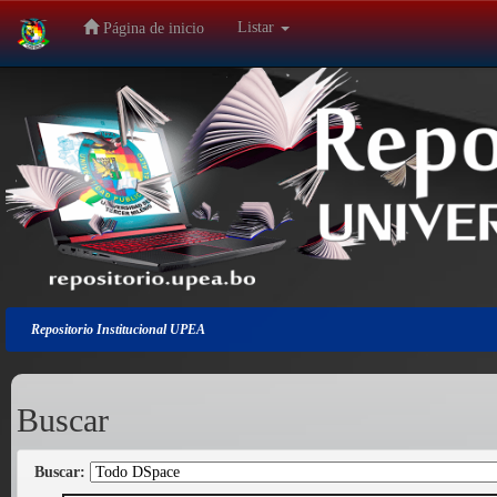
Listar
Página de inicio
Salir
de
la
navegación
Repositorio Institucional UPEA
Buscar
Buscar: