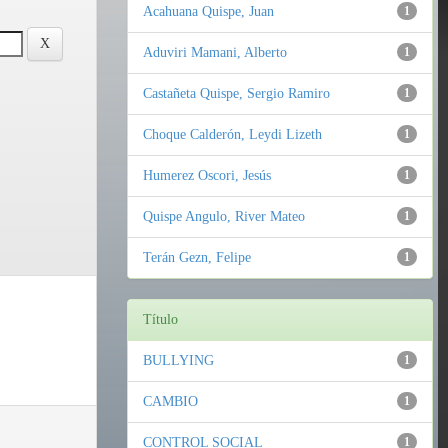
Acahuana Quispe, Juan
1
Aduviri Mamani, Alberto
1
Castañeta Quispe, Sergio Ramiro
1
Choque Calderón, Leydi Lizeth
1
Humerez Oscori, Jesús
1
Quispe Angulo, River Mateo
1
Terán Gezn, Felipe
1
Título
BULLYING
1
CAMBIO
1
CONTROL SOCIAL
1