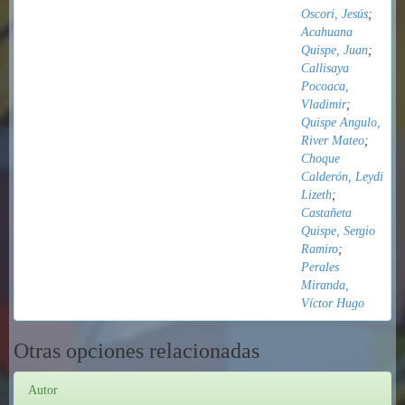
Oscori, Jesús
;
Acahuana
Quispe, Juan
;
Callisaya
Pocoaca,
Vladimir
;
Quispe Angulo,
River Mateo
;
Choque
Calderón, Leydi
Lizeth
;
Castañeta
Quispe, Sergio
Ramiro
;
Perales
Miranda,
Víctor Hugo
Otras opciones relacionadas
Autor