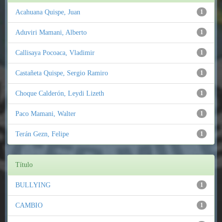
Acahuana Quispe, Juan
1
Aduviri Mamani, Alberto
1
Callisaya Pocoaca, Vladimir
1
Castañeta Quispe, Sergio Ramiro
1
Choque Calderón, Leydi Lizeth
1
Paco Mamani, Walter
1
Terán Gezn, Felipe
1
Título
BULLYING
1
CAMBIO
1