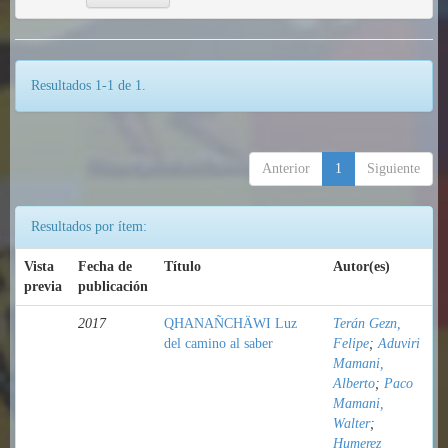
Resultados 1-1 de 1.
Anterior
1
Siguiente
Resultados por ítem:
Vista
Fecha de
Título
Autor(es)
previa
publicación
2017
QHANAÑCHÄWI Luz
Terán Gezn,
del camino al saber
Felipe
;
Aduviri
Mamani,
Alberto
;
Paco
Mamani,
Walter
;
Humerez