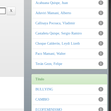
Acahuana Quispe, Juan
1
Aduviri Mamani, Alberto
1
Callisaya Pocoaca, Vladimir
1
Castañeta Quispe, Sergio Ramiro
1
Choque Calderón, Leydi Lizeth
1
Paco Mamani, Walter
1
Terán Gezn, Felipe
1
Título
BULLYING
1
CAMBIO
1
ECOFEMINISMO
1