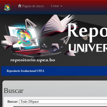
Listar
Página de inicio
Salir
de
la
navegación
Repositorio Institucional UPEA
Buscar
Buscar: