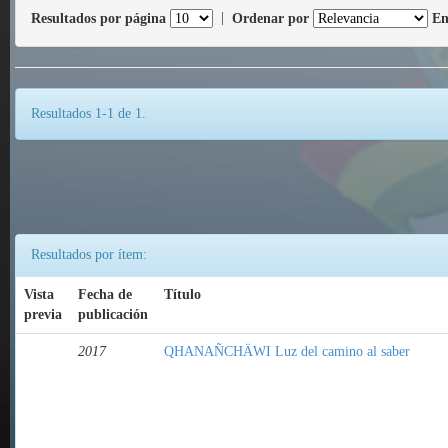
Resultados por página
|
Ordenar por
En
Resultados 1-1 de 1.
Resultados por ítem:
Vista
Fecha de
Título
previa
publicación
2017
QHANAÑCHÄWI Luz del camino al saber