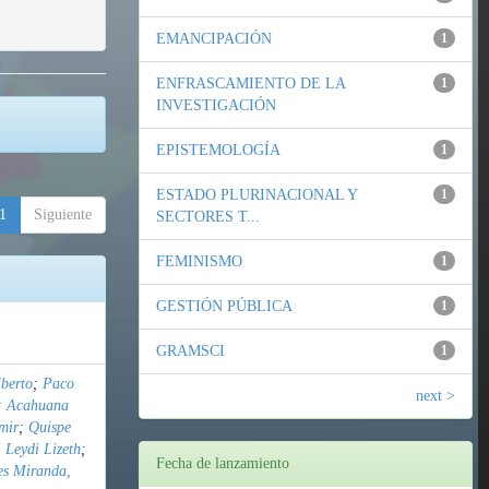
EMANCIPACIÓN
1
ENFRASCAMIENTO DE LA
1
INVESTIGACIÓN
EPISTEMOLOGÍA
1
ESTADO PLURINACIONAL Y
1
1
Siguiente
SECTORES T...
FEMINISMO
1
GESTIÓN PÚBLICA
1
GRAMSCI
1
berto
;
Paco
next >
;
Acahuana
mir
;
Quispe
 Leydi Lizeth
;
Fecha de lanzamiento
es Miranda,