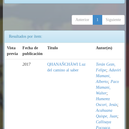
Anterior
1
Siguiente
Resultados por ítem:
Vista
Fecha de
Título
Autor(es)
previa
publicación
2017
QHANAÑCHÄWI Luz
Terán Gezn,
del camino al saber
Felipe
;
Aduviri
Mamani,
Alberto
;
Paco
Mamani,
Walter
;
Humerez
Oscori, Jesús
;
Acahuana
Quispe, Juan
;
Callisaya
Pocoaca,