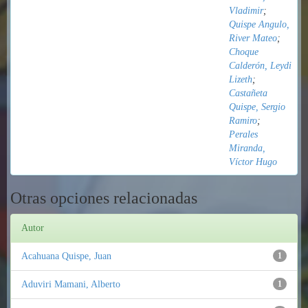
Vladimir
;
Quispe Angulo,
River Mateo
;
Choque
Calderón, Leydi
Lizeth
;
Castañeta
Quispe, Sergio
Ramiro
;
Perales
Miranda,
Víctor Hugo
Otras opciones relacionadas
Autor
Acahuana Quispe, Juan
1
Aduviri Mamani, Alberto
1