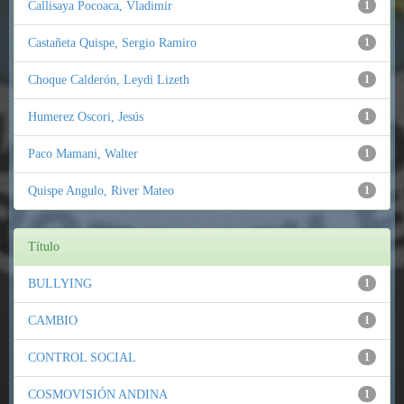
Callisaya Pocoaca, Vladimir
1
Castañeta Quispe, Sergio Ramiro
1
Choque Calderón, Leydi Lizeth
1
Humerez Oscori, Jesús
1
Paco Mamani, Walter
1
Quispe Angulo, River Mateo
1
Título
BULLYING
1
CAMBIO
1
CONTROL SOCIAL
1
COSMOVISIÓN ANDINA
1