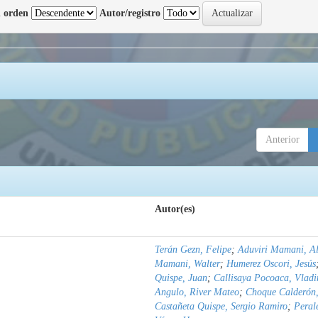
 orden
Autor/registro
Anterior
Autor(es)
Terán Gezn, Felipe
;
Aduviri Mamani, Al
Mamani, Walter
;
Humerez Oscori, Jesús
Quispe, Juan
;
Callisaya Pocoaca, Vladi
Angulo, River Mateo
;
Choque Calderón,
Castañeta Quispe, Sergio Ramiro
;
Peral