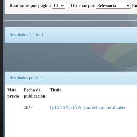
Resultados por página
|
Ordenar por
En
Resultados 1-1 de 1.
Resultados por ítem:
Vista
Fecha de
Título
previa
publicación
2017
QHANAÑCHÄWI Luz del camino al saber