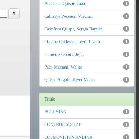
Acahuana Quispe, Juan
1
Callisaya Pocoaca, Vladimir
1
Castañeta Quispe, Sergio Ramiro
1
Choque Calderón, Leydi Lizeth
1
Humerez Oscori, Jesús
1
Paco Mamani, Walter
1
Quispe Angulo, River Mateo
1
Título
BULLYING
1
CONTROL SOCIAL
1
COSMOVISIÓN ANDINA
1