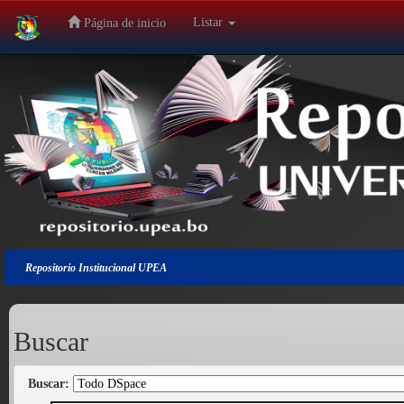
Listar
Página de inicio
Salir
de
la
navegación
Repositorio Institucional UPEA
Buscar
Buscar: