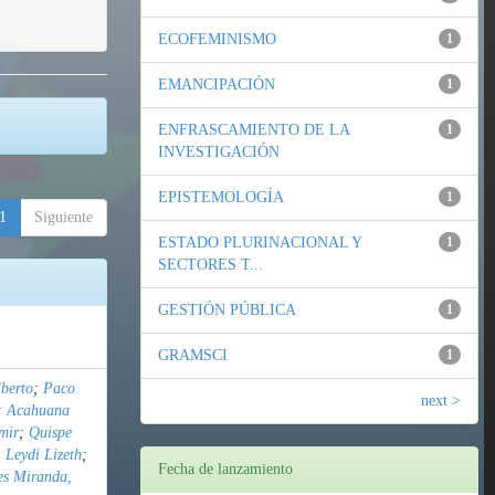
ECOFEMINISMO
1
EMANCIPACIÓN
1
ENFRASCAMIENTO DE LA
1
INVESTIGACIÓN
EPISTEMOLOGÍA
1
1
Siguiente
ESTADO PLURINACIONAL Y
1
SECTORES T...
GESTIÓN PÚBLICA
1
GRAMSCI
1
berto
;
Paco
next >
;
Acahuana
mir
;
Quispe
 Leydi Lizeth
;
Fecha de lanzamiento
es Miranda,