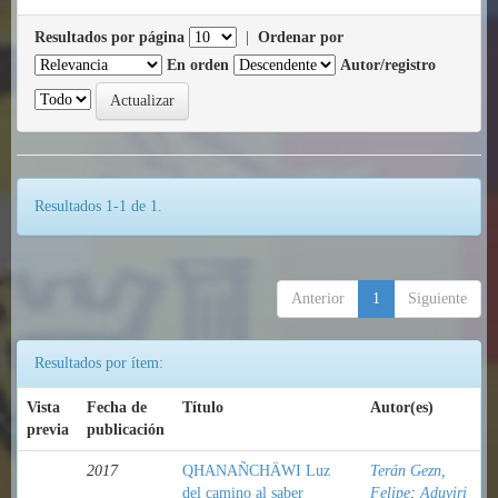
Resultados por página
|
Ordenar por
En orden
Autor/registro
Resultados 1-1 de 1.
Anterior
1
Siguiente
Resultados por ítem:
Vista
Fecha de
Título
Autor(es)
previa
publicación
2017
QHANAÑCHÄWI Luz
Terán Gezn,
del camino al saber
Felipe
;
Aduviri