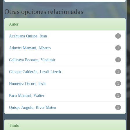
Otras opciones relacionadas
Autor
Acahuana Quispe, Juan
1
Aduviri Mamani, Alberto
1
Callisaya Pocoaca, Vladimir
1
Choque Calderón, Leydi Lizeth
1
Humerez Oscori, Jesús
1
Paco Mamani, Walter
1
Quispe Angulo, River Mateo
1
Título