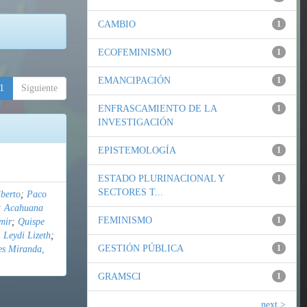
CAMBIO
1
ECOFEMINISMO
1
EMANCIPACIÓN
1
1
Siguiente
ENFRASCAMIENTO DE LA
1
INVESTIGACIÓN
EPISTEMOLOGÍA
1
ESTADO PLURINACIONAL Y
1
SECTORES T...
berto
;
Paco
;
Acahuana
FEMINISMO
1
mir
;
Quispe
 Leydi Lizeth
;
GESTIÓN PÚBLICA
1
es Miranda,
GRAMSCI
1
next >