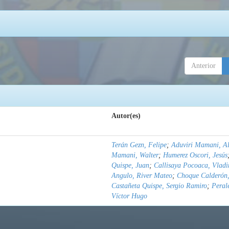
Anterior
Autor(es)
Terán Gezn, Felipe
;
Aduviri Mamani, Al
Mamani, Walter
;
Humerez Oscori, Jesús
Quispe, Juan
;
Callisaya Pocoaca, Vladi
Angulo, River Mateo
;
Choque Calderón,
Castañeta Quispe, Sergio Ramiro
;
Peral
Víctor Hugo