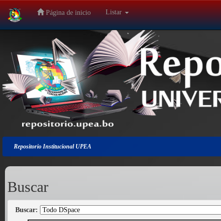
Listar
Página de inicio
Salir
de
la
navegación
Repositorio Institucional UPEA
Buscar
Buscar: