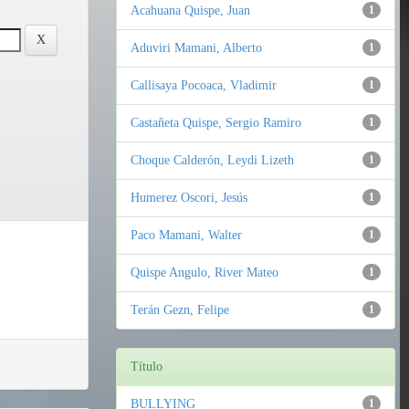
Acahuana Quispe, Juan
1
Aduviri Mamani, Alberto
1
Callisaya Pocoaca, Vladimir
1
Castañeta Quispe, Sergio Ramiro
1
Choque Calderón, Leydi Lizeth
1
Humerez Oscori, Jesús
1
Paco Mamani, Walter
1
Quispe Angulo, River Mateo
1
Terán Gezn, Felipe
1
Título
BULLYING
1