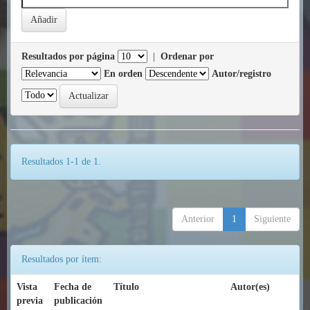
Resultados por página
|
Ordenar por
En orden
Autor/registro
Resultados 1-1 de 1.
Anterior
1
Siguiente
Resultados por ítem:
Vista
Fecha de
Título
Autor(es)
previa
publicación