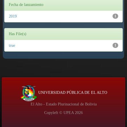
Fecha de lanzamiento
2019
1
Has File(s)
true
1
UNIVERSIDAD PÚBLICA DE EL ALTO
El Alto - Estado Plurinacional de Bolivia
Copyleft © UPEA
2026