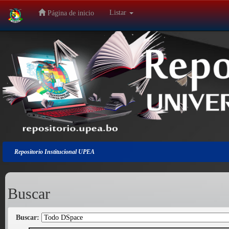
Listar
Página de inicio
Salir
de
la
navegación
Repositorio Institucional UPEA
Buscar
Buscar: