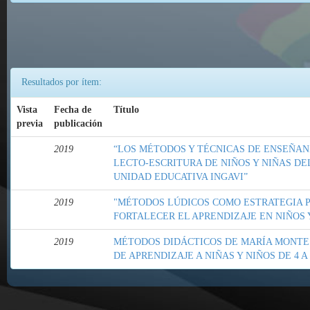
Resultados por ítem:
Vista
Fecha de
Título
previa
publicación
2019
“LOS MÉTODOS Y TÉCNICAS DE ENSEÑAN
LECTO-ESCRITURA DE NIÑOS Y NIÑAS DE
UNIDAD EDUCATIVA INGAVI”
2019
"MÉTODOS LÚDICOS COMO ESTRATEGIA 
FORTALECER EL APRENDIZAJE EN NIÑOS Y
2019
MÉTODOS DIDÁCTICOS DE MARÍA MONTE
DE APRENDIZAJE A NIÑAS Y NIÑOS DE 4 A