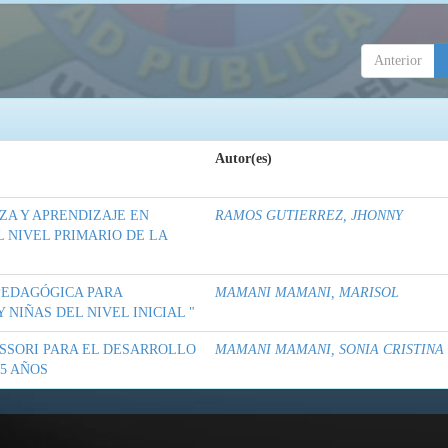
Anterior
Autor(es)
ZA Y APRENDIZAJE EN
RAMOS GUTIERREZ, JHONNY
L NIVEL PRIMARIO DE LA
PEDAGÓGICA PARA
MAMANI MAMANI, MARISOL
 NIÑAS DEL NIVEL INICIAL "
SSORI PARA EL DESARROLLO
MAMANI MAMANI, SONIA CRISTINA
 5 AÑOS