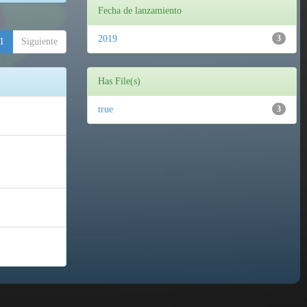
Fecha de lanzamiento
2019
3
1
Siguiente
Has File(s)
true
3