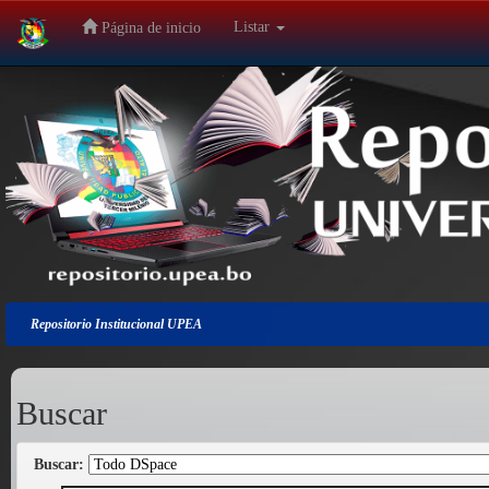
Listar
Página de inicio
Salir
de
la
navegación
Repositorio Institucional UPEA
Buscar
Buscar: