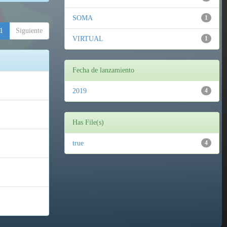
SOMA
1
1
Siguiente
VIRTUAL
1
Fecha de lanzamiento
2019
4
Has File(s)
true
4