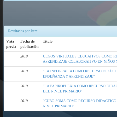
Resultados por ítem:
Vista
Fecha de
Título
previa
publicación
2019
UEGOS VIRTUALES EDUCATIVOS COMO R
APRENDIZAJE COLABORATIVO EN NIÑOS Y
2019
“LA INFOGRAFÍA COMO RECURSO DIDÁCT
ENSEÑANZA Y APRENDIZAJE”
2019
“LA PAPIROFLEXIA COMO RECURSO DIDAC
DEL NIVEL PRIMARIO”
2019
“CUBO SOMA COMO RECURSO DIDACTICO 
NIVEL PRIMARIO”