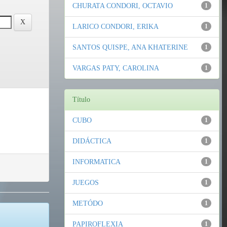
CHURATA CONDORI, OCTAVIO
1
LARICO CONDORI, ERIKA
1
SANTOS QUISPE, ANA KHATERINE
1
VARGAS PATY, CAROLINA
1
Título
CUBO
1
DIDÁCTICA
1
INFORMATICA
1
JUEGOS
1
METÓDO
1
PAPIROFLEXIA
1