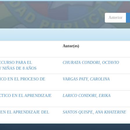
Anterior
Autor(es)
ECURSO PARA EL
CHURATA CONDORI, OCTAVIO
 NIÑAS DE 8 AÑOS
ICO EN EL PROCESO DE
VARGAS PATY, CAROLINA
TICO EN EL APRENDIZAJE
LARICO CONDORI, ERIKA
EN EL APRENDIZAJE DEL
SANTOS QUISPE, ANA KHATERINE