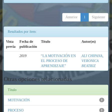
Anterior
1
Siguiente
Resultados por ítem:
Vista
Fecha de
Título
Autor(es)
previa
publicación
2019
“LA MOTIVACIÓN EN
ALI CHIPANA,
EL PROCESO DE
VERONICA
APRENDIZAJE”
BEATRIZ
Otras opciones relacionadas
Título
MOTIVACIÓN
1
PROCESO
1