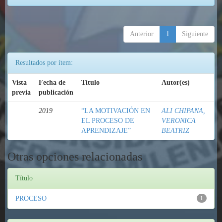
Anterior
1
Siguiente
Resultados por ítem:
Vista
Fecha de
Título
Autor(es)
previa
publicación
2019
“LA MOTIVACIÓN EN
ALI CHIPANA,
EL PROCESO DE
VERONICA
APRENDIZAJE”
BEATRIZ
Otras opciones relacionadas
Título
PROCESO
1