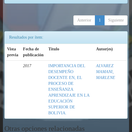
Anterior
1
Siguiente
Resultados por ítem:
Vista
Fecha de
Título
Autor(es)
previa
publicación
2017
IMPORTANCIA DEL
ALVAREZ
DESEMPEÑO
MAMANI,
DOCENTE EN, EL
MARLENE
PROCESO DE
ENSEÑANZA
APRENDIZAJE EN LA
EDUCACIÓN
SUPERIOR DE
BOLIVIA.
Otras opciones relacionadas