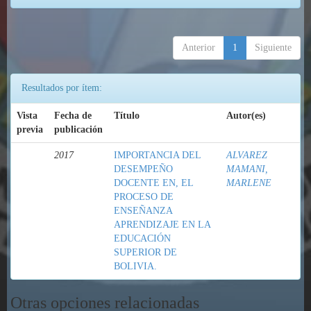
Anterior
1
Siguiente
Resultados por ítem:
Vista
Fecha de
Título
Autor(es)
previa
publicación
2017
IMPORTANCIA DEL
ALVAREZ
DESEMPEÑO
MAMANI,
DOCENTE EN, EL
MARLENE
PROCESO DE
ENSEÑANZA
APRENDIZAJE EN LA
EDUCACIÓN
SUPERIOR DE
BOLIVIA.
Otras opciones relacionadas