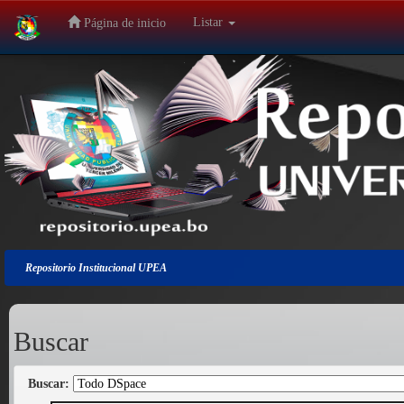
Listar
Página de inicio
Salir
de
la
navegación
Repositorio Institucional UPEA
Buscar
Buscar: