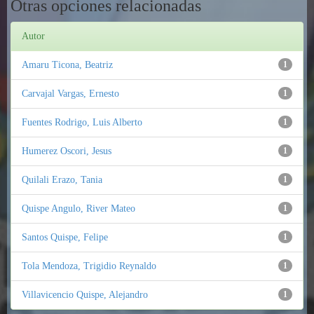
Otras opciones relacionadas
Autor
Amaru Ticona, Beatriz
1
Carvajal Vargas, Ernesto
1
Fuentes Rodrigo, Luis Alberto
1
Humerez Oscori, Jesus
1
Quilali Erazo, Tania
1
Quispe Angulo, River Mateo
1
Santos Quispe, Felipe
1
Tola Mendoza, Trigidio Reynaldo
1
Villavicencio Quispe, Alejandro
1