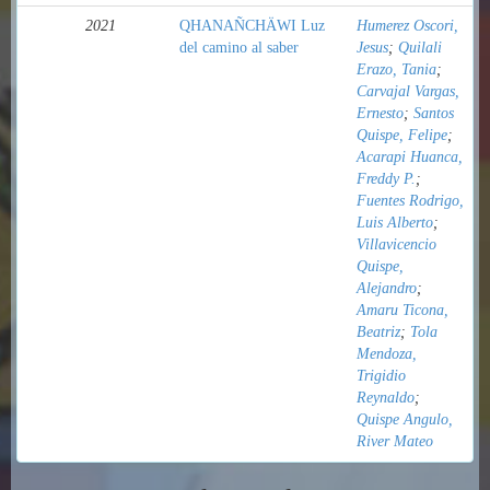
2021
QHANAÑCHÄWI Luz
Humerez Oscori,
del camino al saber
Jesus
;
Quilali
Erazo, Tania
;
Carvajal Vargas,
Ernesto
;
Santos
Quispe, Felipe
;
Acarapi Huanca,
Freddy P.
;
Fuentes Rodrigo,
Luis Alberto
;
Villavicencio
Quispe,
Alejandro
;
Amaru Ticona,
Beatriz
;
Tola
Mendoza,
Trigidio
Reynaldo
;
Quispe Angulo,
River Mateo