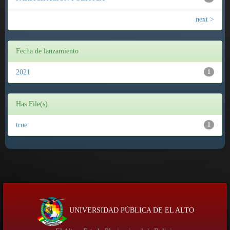
next >
Fecha de lanzamiento
2021
1
Has File(s)
true
1
UNIVERSIDAD PÚBLICA DE EL ALTO