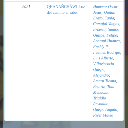
2021
QHANAÑCHÄWI Luz
Humerez Oscori,
del camino al saber
Jesus
;
Quilali
Erazo, Tania
;
Carvajal Vargas,
Ernesto
;
Santos
Quispe, Felipe
;
Acarapi Huanca,
Freddy P.
;
Fuentes Rodrigo,
Luis Alberto
;
Villavicencio
Quispe,
Alejandro
;
Amaru Ticona,
Beatriz
;
Tola
Mendoza,
Trigidio
Reynaldo
;
Quispe Angulo,
River Mateo