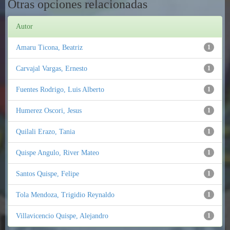
Otras opciones relacionadas
Autor
Amaru Ticona, Beatriz
1
Carvajal Vargas, Ernesto
1
Fuentes Rodrigo, Luis Alberto
1
Humerez Oscori, Jesus
1
Quilali Erazo, Tania
1
Quispe Angulo, River Mateo
1
Santos Quispe, Felipe
1
Tola Mendoza, Trigidio Reynaldo
1
Villavicencio Quispe, Alejandro
1