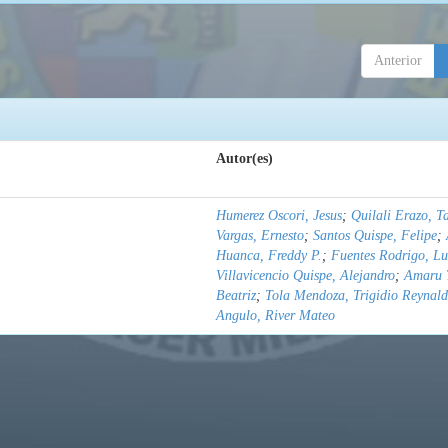
Anterior
Autor(es)
Humerez Oscori, Jesus
;
Quilali Erazo, T
Vargas, Ernesto
;
Santos Quispe, Felipe
;
Huanca, Freddy P.
;
Fuentes Rodrigo, Lu
Villavicencio Quispe, Alejandro
;
Amaru 
Beatriz
;
Tola Mendoza, Trigidio Reynal
Angulo, River Mateo