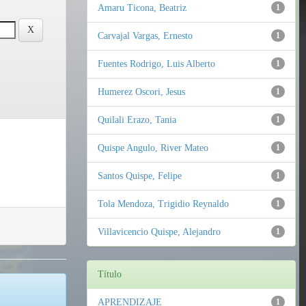
Amaru Ticona, Beatriz
1
Carvajal Vargas, Ernesto
1
Fuentes Rodrigo, Luis Alberto
1
Humerez Oscori, Jesus
1
Quilali Erazo, Tania
1
Quispe Angulo, River Mateo
1
Santos Quispe, Felipe
1
Tola Mendoza, Trigidio Reynaldo
1
Villavicencio Quispe, Alejandro
1
Título
APRENDIZAJE
1