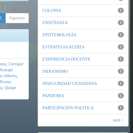
COLONIA
1
1
Siguiente
ENSEÑANZA
1
EPISTEMOLOGÍA
1
ESTRATEGIA ALERTA
1
EXPERIENCIA DOCENTE
1
ania
;
Carvajal
Acarapi
INDIANISMO
1
is Alberto
;
Ticona,
INSEGURIDAD CIUDADANA
1
do
;
Quispe
PANDEMIA
1
PARTICIPACIÓN POLÍTICA
1
next >