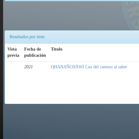
Resultados por ítem:
Vista
Fecha de
Título
previa
publicación
2021
QHANAÑCHÄWI Luz del camino al saber