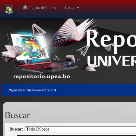
Listar
Página de inicio
Salir
de
la
navegación
Repositorio Institucional UPEA
Buscar
Buscar: