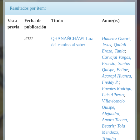
Resultados por ítem:
Vista
Fecha de
Título
Autor(es)
previa
publicación
2021
QHANAÑCHÄWI Luz
Humerez Oscori,
del camino al saber
Jesus
;
Quilali
Erazo, Tania
;
Carvajal Vargas,
Ernesto
;
Santos
Quispe, Felipe
;
Acarapi Huanca,
Freddy P.
;
Fuentes Rodrigo,
Luis Alberto
;
Villavicencio
Quispe,
Alejandro
;
Amaru Ticona,
Beatriz
;
Tola
Mendoza,
Trigidio