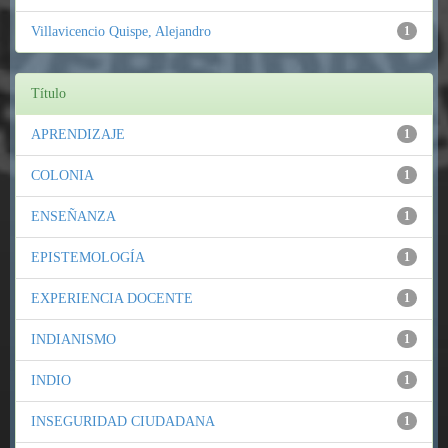
Villavicencio Quispe, Alejandro
1
Título
APRENDIZAJE
1
COLONIA
1
ENSEÑANZA
1
EPISTEMOLOGÍA
1
EXPERIENCIA DOCENTE
1
INDIANISMO
1
INDIO
1
INSEGURIDAD CIUDADANA
1