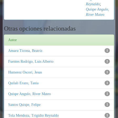
Reynaldo
;
Quispe Angulo,
River Mateo
Otras opciones relacionadas
Autor
Amaru Ticona, Beatriz
1
Fuentes Rodrigo, Luis Alberto
1
Humerez Oscori, Jesus
1
Quilali Erazo, Tania
1
Quispe Angulo, River Mateo
1
Santos Quispe, Felipe
1
Tola Mendoza, Trigidio Reynaldo
1