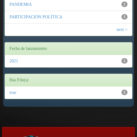
PANDEMIA
1
PARTICIPACIÓN POLÍTICA
1
next >
Fecha de lanzamiento
2021
1
Has File(s)
true
1