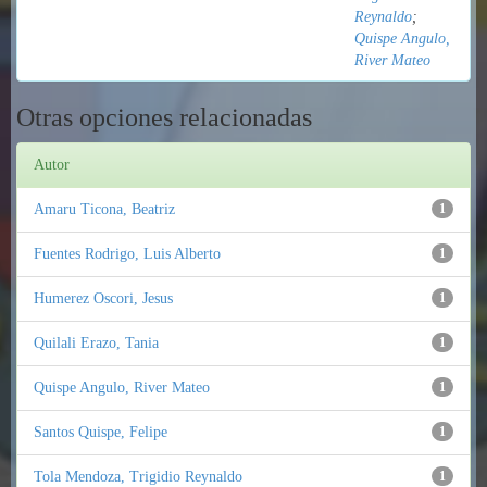
Reynaldo
;
Quispe Angulo,
River Mateo
Otras opciones relacionadas
Autor
Amaru Ticona, Beatriz
1
Fuentes Rodrigo, Luis Alberto
1
Humerez Oscori, Jesus
1
Quilali Erazo, Tania
1
Quispe Angulo, River Mateo
1
Santos Quispe, Felipe
1
Tola Mendoza, Trigidio Reynaldo
1