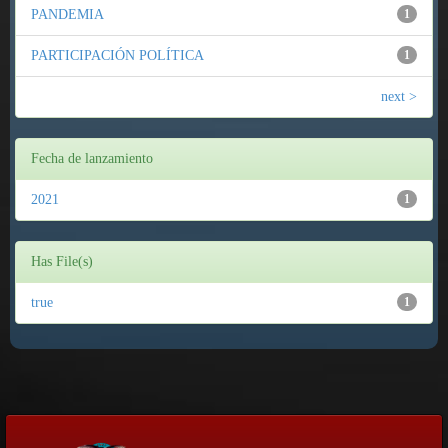
PANDEMIA
1
PARTICIPACIÓN POLÍTICA
1
next >
Fecha de lanzamiento
2021
1
Has File(s)
true
1