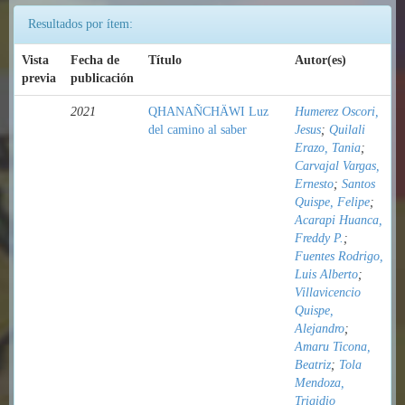
Resultados por ítem:
Vista
Fecha de
Título
Autor(es)
previa
publicación
2021
QHANAÑCHÄWI Luz
Humerez Oscori,
del camino al saber
Jesus
;
Quilali
Erazo, Tania
;
Carvajal Vargas,
Ernesto
;
Santos
Quispe, Felipe
;
Acarapi Huanca,
Freddy P.
;
Fuentes Rodrigo,
Luis Alberto
;
Villavicencio
Quispe,
Alejandro
;
Amaru Ticona,
Beatriz
;
Tola
Mendoza,
Trigidio