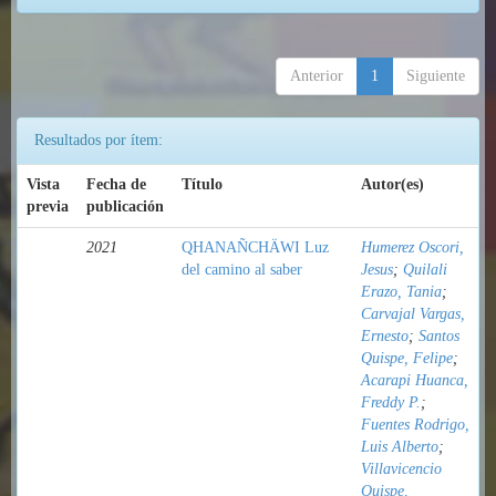
Anterior
1
Siguiente
Resultados por ítem:
Vista
Fecha de
Título
Autor(es)
previa
publicación
2021
QHANAÑCHÄWI Luz
Humerez Oscori,
del camino al saber
Jesus
;
Quilali
Erazo, Tania
;
Carvajal Vargas,
Ernesto
;
Santos
Quispe, Felipe
;
Acarapi Huanca,
Freddy P.
;
Fuentes Rodrigo,
Luis Alberto
;
Villavicencio
Quispe,