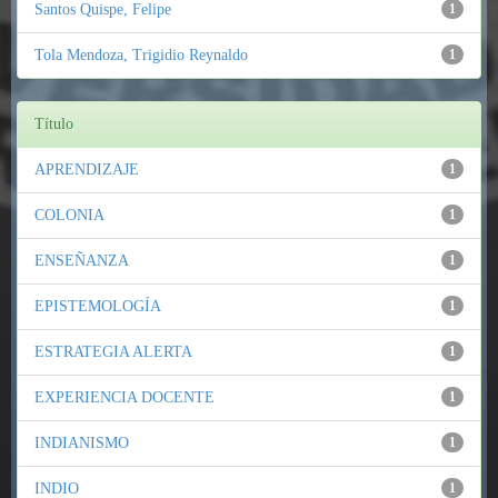
Santos Quispe, Felipe
1
Tola Mendoza, Trigidio Reynaldo
1
Título
APRENDIZAJE
1
COLONIA
1
ENSEÑANZA
1
EPISTEMOLOGÍA
1
ESTRATEGIA ALERTA
1
EXPERIENCIA DOCENTE
1
INDIANISMO
1
INDIO
1