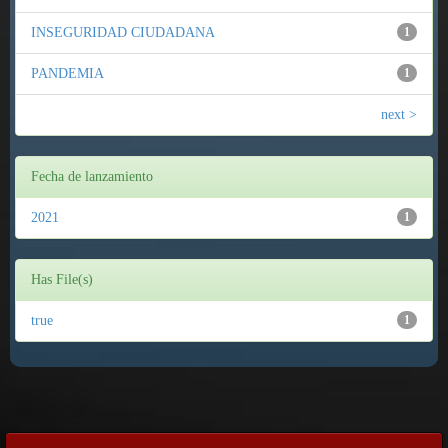
INSEGURIDAD CIUDADANA
1
PANDEMIA
1
next >
Fecha de lanzamiento
2021
1
Has File(s)
true
1