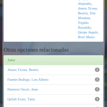
Alejandro
;
Amaru Ticona,
Beatriz
;
Tola
Mendoza,
Trigidio
Reynaldo
;
Quispe Angulo,
River Mateo
Otras opciones relacionadas
Autor
Amaru Ticona, Beatriz
1
Fuentes Rodrigo, Luis Alberto
1
Humerez Oscori, Jesus
1
Quilali Erazo, Tania
1