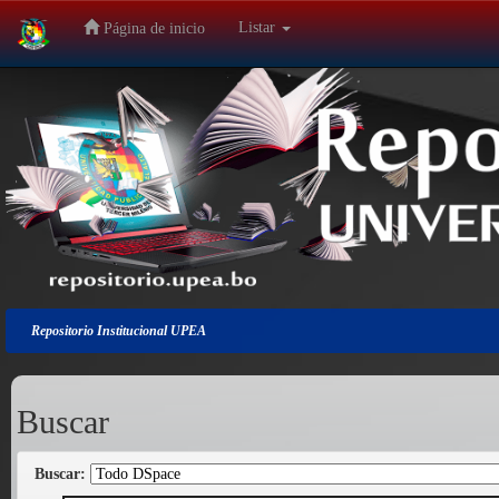
Listar
Página de inicio
Salir
de
la
navegación
Repositorio Institucional UPEA
Buscar
Buscar: