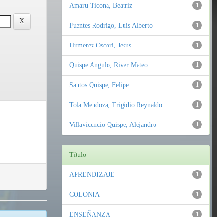
Amaru Ticona, Beatriz
1
Fuentes Rodrigo, Luis Alberto
1
Humerez Oscori, Jesus
1
Quispe Angulo, River Mateo
1
Santos Quispe, Felipe
1
Tola Mendoza, Trigidio Reynaldo
1
Villavicencio Quispe, Alejandro
1
Título
APRENDIZAJE
1
COLONIA
1
ENSEÑANZA
1