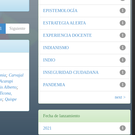
EPISTEMOLOGÍA
1
ESTRATEGIA ALERTA
1
1
Siguiente
EXPERIENCIA DOCENTE
1
INDIANISMO
1
INDIO
1
INSEGURIDAD CIUDADANA
1
ania
;
Carvajal
Acarapi
PANDEMIA
1
is Alberto
;
Ticona,
next >
do
;
Quispe
Fecha de lanzamiento
2021
1