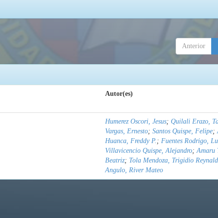
Anterior
Autor(es)
Humerez Oscori, Jesus
;
Quilali Erazo, T
Vargas, Ernesto
;
Santos Quispe, Felipe
;
Huanca, Freddy P.
;
Fuentes Rodrigo, Lu
Villavicencio Quispe, Alejandro
;
Amaru 
Beatriz
;
Tola Mendoza, Trigidio Reynal
Angulo, River Mateo