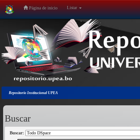
Listar
Página de inicio
Salir
de
la
navegación
Repositorio Institucional UPEA
Buscar
Buscar: