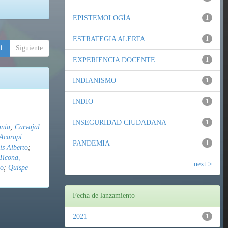
EPISTEMOLOGÍA
1
ESTRATEGIA ALERTA
1
1
Siguiente
EXPERIENCIA DOCENTE
1
INDIANISMO
1
INDIO
1
INSEGURIDAD CIUDADANA
1
ania
;
Carvajal
Acarapi
PANDEMIA
1
is Alberto
;
Ticona,
next >
do
;
Quispe
Fecha de lanzamiento
2021
1