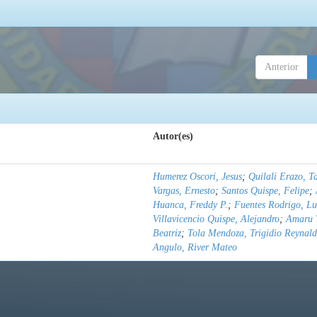
Anterior
Autor(es)
Humerez Oscori, Jesus
;
Quilali Erazo, T
Vargas, Ernesto
;
Santos Quispe, Felipe
;
Huanca, Freddy P.
;
Fuentes Rodrigo, Lu
Villavicencio Quispe, Alejandro
;
Amaru 
Beatriz
;
Tola Mendoza, Trigidio Reynal
Angulo, River Mateo