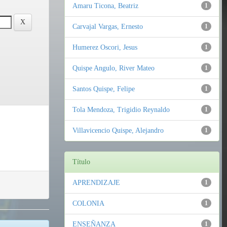
Amaru Ticona, Beatriz
1
Carvajal Vargas, Ernesto
1
Humerez Oscori, Jesus
1
Quispe Angulo, River Mateo
1
Santos Quispe, Felipe
1
Tola Mendoza, Trigidio Reynaldo
1
Villavicencio Quispe, Alejandro
1
Título
APRENDIZAJE
1
COLONIA
1
ENSEÑANZA
1