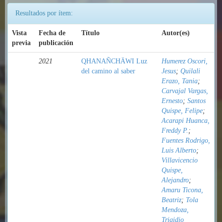
Resultados por ítem:
Vista
Fecha de
Título
Autor(es)
previa
publicación
2021
QHANAÑCHÄWI Luz
Humerez Oscori,
del camino al saber
Jesus
;
Quilali
Erazo, Tania
;
Carvajal Vargas,
Ernesto
;
Santos
Quispe, Felipe
;
Acarapi Huanca,
Freddy P.
;
Fuentes Rodrigo,
Luis Alberto
;
Villavicencio
Quispe,
Alejandro
;
Amaru Ticona,
Beatriz
;
Tola
Mendoza,
Trigidio