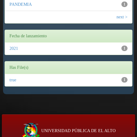
PANDEMIA
1
next >
Fecha de lanzamiento
2021
1
Has File(s)
true
1
UNIVERSIDAD PÚBLICA DE EL ALTO