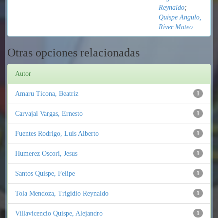
Reynaldo
;
Quispe Angulo,
River Mateo
Otras opciones relacionadas
Autor
Amaru Ticona, Beatriz
1
Carvajal Vargas, Ernesto
1
Fuentes Rodrigo, Luis Alberto
1
Humerez Oscori, Jesus
1
Santos Quispe, Felipe
1
Tola Mendoza, Trigidio Reynaldo
1
Villavicencio Quispe, Alejandro
1