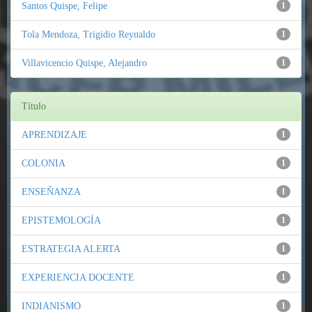
Santos Quispe, Felipe
1
Tola Mendoza, Trigidio Reynaldo
1
Villavicencio Quispe, Alejandro
1
Título
APRENDIZAJE
1
COLONIA
1
ENSEÑANZA
1
EPISTEMOLOGÍA
1
ESTRATEGIA ALERTA
1
EXPERIENCIA DOCENTE
1
INDIANISMO
1