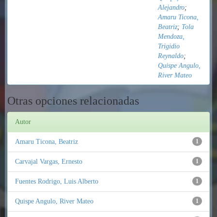
Alejandro
;
Amaru Ticona,
Beatriz
;
Tola
Mendoza,
Trigidio
Reynaldo
;
Quispe Angulo,
River Mateo
Otras opciones relacionadas
Autor
Amaru Ticona, Beatriz
1
Carvajal Vargas, Ernesto
1
Fuentes Rodrigo, Luis Alberto
1
Quispe Angulo, River Mateo
1