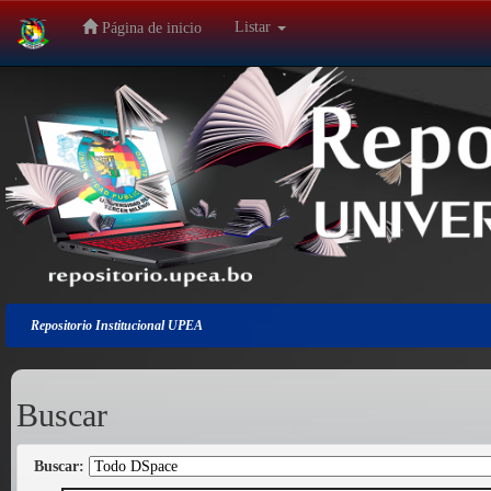
Listar
Página de inicio
Salir
de
la
navegación
Repositorio Institucional UPEA
Buscar
Buscar: