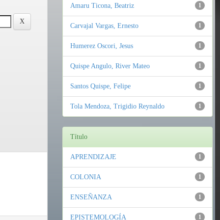
Amaru Ticona, Beatriz
1
Carvajal Vargas, Ernesto
1
Humerez Oscori, Jesus
1
Quispe Angulo, River Mateo
1
Santos Quispe, Felipe
1
Tola Mendoza, Trigidio Reynaldo
1
Título
APRENDIZAJE
1
COLONIA
1
ENSEÑANZA
1
EPISTEMOLOGÍA
1