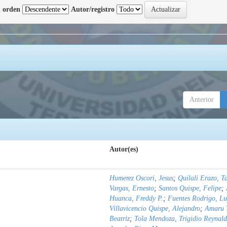
 orden
Autor/registro
Anterior
Autor(es)
Humerez Oscori, Jesus
;
Quilali Erazo, T
Vargas, Ernesto
;
Santos Quispe, Felipe
;
Huanca, Freddy P.
;
Fuentes Rodrigo, Lu
Villavicencio Quispe, Alejandro
;
Amaru 
Beatriz
;
Tola Mendoza, Trigidio Reynal