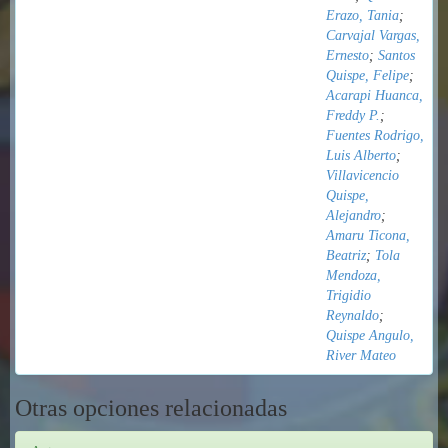
Erazo, Tania
;
Carvajal Vargas,
Ernesto
;
Santos
Quispe, Felipe
;
Acarapi Huanca,
Freddy P.
;
Fuentes Rodrigo,
Luis Alberto
;
Villavicencio
Quispe,
Alejandro
;
Amaru Ticona,
Beatriz
;
Tola
Mendoza,
Trigidio
Reynaldo
;
Quispe Angulo,
River Mateo
Otras opciones relacionadas