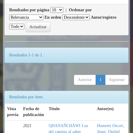
Resultados por página
|
Ordenar por
En orden
Autor/registro
Resultados 1-1 de 1.
Anterior
1
Siguiente
Resultados por ítem:
Vista
Fecha de
Título
Autor(es)
previa
publicación
2021
QHANAÑCHÄWI Luz
Humerez Oscori,
del camino al saber
Jesus
;
Quilali