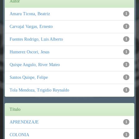
Autor
Amaru Ticona, Beatriz
1
Carvajal Vargas, Ernesto
1
Fuentes Rodrigo, Luis Alberto
1
Humerez Oscori, Jesus
1
Quispe Angulo, River Mateo
1
Santos Quispe, Felipe
1
Tola Mendoza, Trigidio Reynaldo
1
Título
APRENDIZAJE
1
COLONIA
1