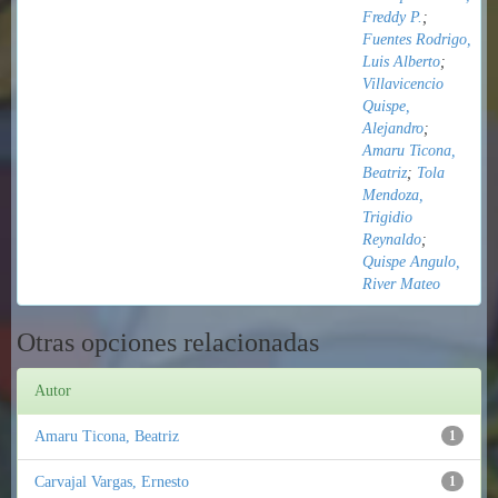
Freddy P.
;
Fuentes Rodrigo,
Luis Alberto
;
Villavicencio
Quispe,
Alejandro
;
Amaru Ticona,
Beatriz
;
Tola
Mendoza,
Trigidio
Reynaldo
;
Quispe Angulo,
River Mateo
Otras opciones relacionadas
Autor
Amaru Ticona, Beatriz
1
Carvajal Vargas, Ernesto
1