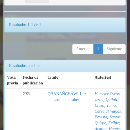
Resultados 1-1 de 1.
Anterior
1
Siguiente
Resultados por ítem:
Vista
Fecha de
Título
Autor(es)
previa
publicación
2021
QHANAÑCHÄWI Luz
Humerez Oscori,
del camino al saber
Jesus
;
Quilali
Erazo, Tania
;
Carvajal Vargas,
Ernesto
;
Santos
Quispe, Felipe
;
Acarapi Huanca,