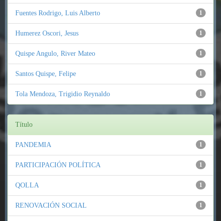
Fuentes Rodrigo, Luis Alberto
1
Humerez Oscori, Jesus
1
Quispe Angulo, River Mateo
1
Santos Quispe, Felipe
1
Tola Mendoza, Trigidio Reynaldo
1
Título
PANDEMIA
1
PARTICIPACIÓN POLÍTICA
1
QOLLA
1
RENOVACIÓN SOCIAL
1