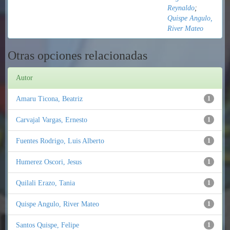
Reynaldo
;
Quispe Angulo,
River Mateo
Otras opciones relacionadas
Autor
Amaru Ticona, Beatriz
1
Carvajal Vargas, Ernesto
1
Fuentes Rodrigo, Luis Alberto
1
Humerez Oscori, Jesus
1
Quilali Erazo, Tania
1
Quispe Angulo, River Mateo
1
Santos Quispe, Felipe
1