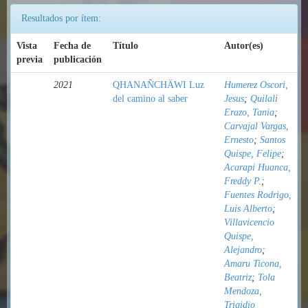
Resultados por ítem:
Vista
Fecha de
Título
Autor(es)
previa
publicación
2021
QHANAÑCHÄWI Luz
Humerez Oscori,
del camino al saber
Jesus
;
Quilali
Erazo, Tania
;
Carvajal Vargas,
Ernesto
;
Santos
Quispe, Felipe
;
Acarapi Huanca,
Freddy P.
;
Fuentes Rodrigo,
Luis Alberto
;
Villavicencio
Quispe,
Alejandro
;
Amaru Ticona,
Beatriz
;
Tola
Mendoza,
Trigidio