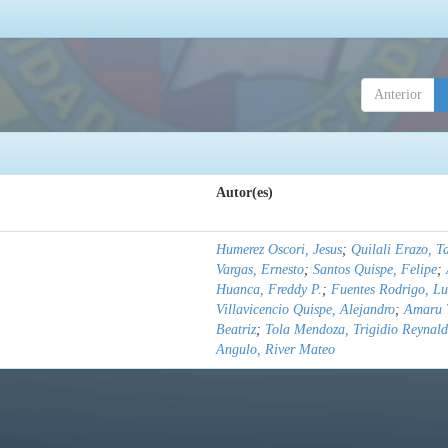
Anterior
Autor(es)
Humerez Oscori, Jesus
;
Quilali Erazo, T
Vargas, Ernesto
;
Santos Quispe, Felipe
;
Huanca, Freddy P.
;
Fuentes Rodrigo, Lu
Villavicencio Quispe, Alejandro
;
Amaru 
Beatriz
;
Tola Mendoza, Trigidio Reynal
Angulo, River Mateo