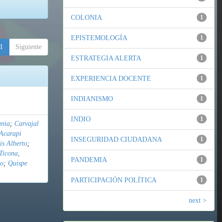
COLONIA
1
EPISTEMOLOGÍA
1
1
Siguiente
ESTRATEGIA ALERTA
1
EXPERIENCIA DOCENTE
1
INDIANISMO
1
INDIO
1
ania
;
Carvajal
Acarapi
INSEGURIDAD CIUDADANA
1
is Alberto
;
Ticona,
PANDEMIA
1
do
;
Quispe
PARTICIPACIÓN POLÍTICA
1
next >