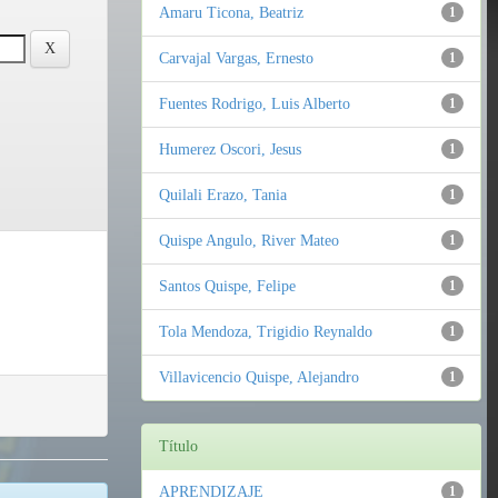
Amaru Ticona, Beatriz
1
Carvajal Vargas, Ernesto
1
Fuentes Rodrigo, Luis Alberto
1
Humerez Oscori, Jesus
1
Quilali Erazo, Tania
1
Quispe Angulo, River Mateo
1
Santos Quispe, Felipe
1
Tola Mendoza, Trigidio Reynaldo
1
Villavicencio Quispe, Alejandro
1
Título
APRENDIZAJE
1