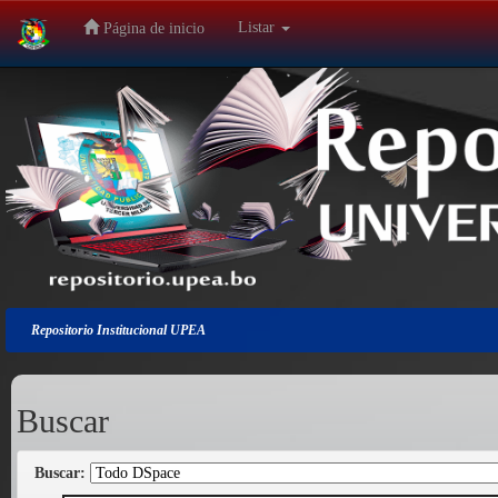
Listar
Página de inicio
Salir
de
la
navegación
Repositorio Institucional UPEA
Buscar
Buscar: