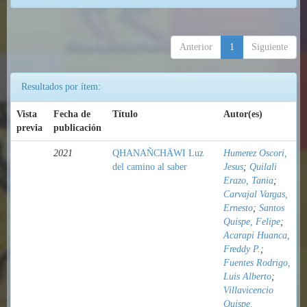
Anterior
1
Siguiente
Resultados por ítem:
Vista
Fecha de
Título
Autor(es)
previa
publicación
2021
QHANAÑCHÄWI Luz
Humerez Oscori,
del camino al saber
Jesus
;
Quilali
Erazo, Tania
;
Carvajal Vargas,
Ernesto
;
Santos
Quispe, Felipe
;
Acarapi Huanca,
Freddy P.
;
Fuentes Rodrigo,
Luis Alberto
;
Villavicencio
Quispe,