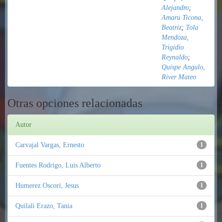
Alejandro
;
Amaru Ticona,
Beatriz
;
Tola
Mendoza,
Trigidio
Reynaldo
;
Quispe Angulo,
River Mateo
Otras opciones relacionadas
Autor
Carvajal Vargas, Ernesto
1
Fuentes Rodrigo, Luis Alberto
1
Humerez Oscori, Jesus
1
Quilali Erazo, Tania
1