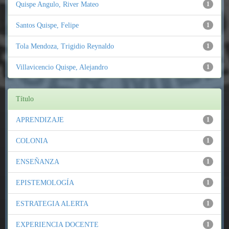
Quispe Angulo, River Mateo
1
Santos Quispe, Felipe
1
Tola Mendoza, Trigidio Reynaldo
1
Villavicencio Quispe, Alejandro
1
Título
APRENDIZAJE
1
COLONIA
1
ENSEÑANZA
1
EPISTEMOLOGÍA
1
ESTRATEGIA ALERTA
1
EXPERIENCIA DOCENTE
1