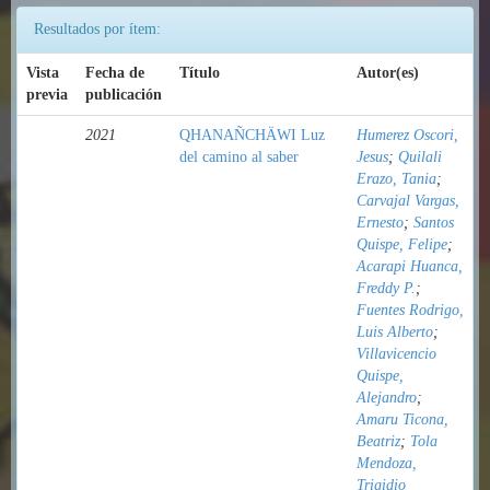
Resultados por ítem:
Vista
Fecha de
Título
Autor(es)
previa
publicación
2021
QHANAÑCHÄWI Luz
Humerez Oscori,
del camino al saber
Jesus
;
Quilali
Erazo, Tania
;
Carvajal Vargas,
Ernesto
;
Santos
Quispe, Felipe
;
Acarapi Huanca,
Freddy P.
;
Fuentes Rodrigo,
Luis Alberto
;
Villavicencio
Quispe,
Alejandro
;
Amaru Ticona,
Beatriz
;
Tola
Mendoza,
Trigidio