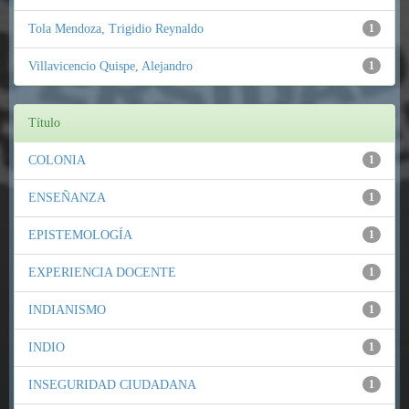
Tola Mendoza, Trigidio Reynaldo
1
Villavicencio Quispe, Alejandro
1
Título
COLONIA
1
ENSEÑANZA
1
EPISTEMOLOGÍA
1
EXPERIENCIA DOCENTE
1
INDIANISMO
1
INDIO
1
INSEGURIDAD CIUDADANA
1