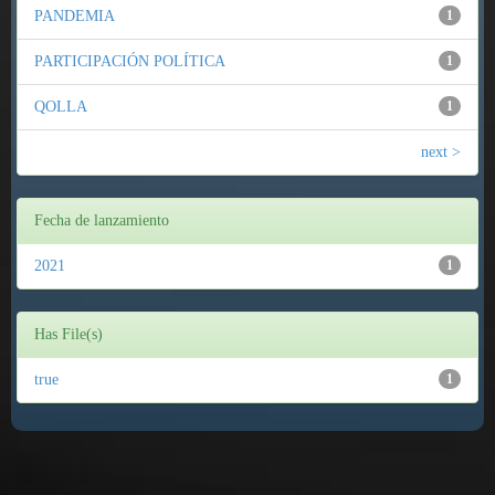
PANDEMIA
1
PARTICIPACIÓN POLÍTICA
1
QOLLA
1
next >
Fecha de lanzamiento
2021
1
Has File(s)
true
1