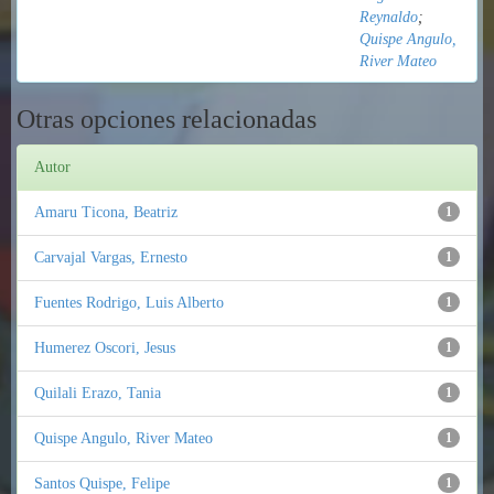
Reynaldo
;
Quispe Angulo,
River Mateo
Otras opciones relacionadas
Autor
Amaru Ticona, Beatriz
1
Carvajal Vargas, Ernesto
1
Fuentes Rodrigo, Luis Alberto
1
Humerez Oscori, Jesus
1
Quilali Erazo, Tania
1
Quispe Angulo, River Mateo
1
Santos Quispe, Felipe
1