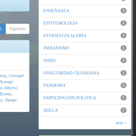
ENSEÑANZA
1
EPISTEMOLOGÍA
1
1
Siguiente
ESTRATEGIA ALERTA
1
INDIANISMO
1
INDIO
1
INSEGURIDAD CIUDADANA
1
ania
;
Carvajal
Acarapi
PANDEMIA
1
is Alberto
;
Ticona,
PARTICIPACIÓN POLÍTICA
1
do
;
Quispe
QOLLA
1
next >