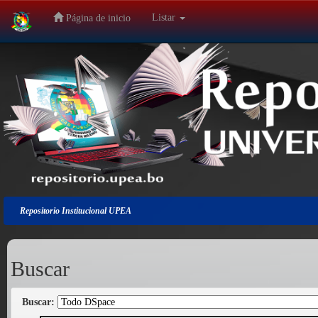
Listar
Página de inicio
Salir
de
la
navegación
Repositorio Institucional UPEA
Buscar
Buscar: