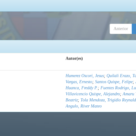
Anterior
Autor(es)
Humerez Oscori, Jesus
;
Quilali Erazo, T
Vargas, Ernesto
;
Santos Quispe, Felipe
;
Huanca, Freddy P.
;
Fuentes Rodrigo, Lu
Villavicencio Quispe, Alejandro
;
Amaru 
Beatriz
;
Tola Mendoza, Trigidio Reynal
Angulo, River Mateo