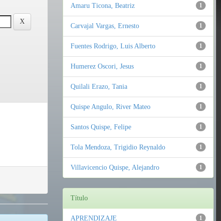
Amaru Ticona, Beatriz
1
Carvajal Vargas, Ernesto
1
Fuentes Rodrigo, Luis Alberto
1
Humerez Oscori, Jesus
1
Quilali Erazo, Tania
1
Quispe Angulo, River Mateo
1
Santos Quispe, Felipe
1
Tola Mendoza, Trigidio Reynaldo
1
Villavicencio Quispe, Alejandro
1
Título
APRENDIZAJE
1