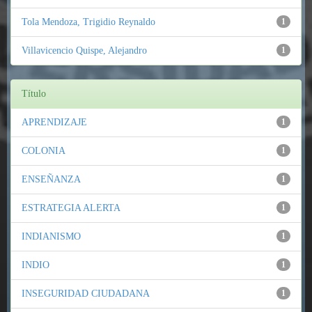
Tola Mendoza, Trigidio Reynaldo
1
Villavicencio Quispe, Alejandro
1
Título
APRENDIZAJE
1
COLONIA
1
ENSEÑANZA
1
ESTRATEGIA ALERTA
1
INDIANISMO
1
INDIO
1
INSEGURIDAD CIUDADANA
1