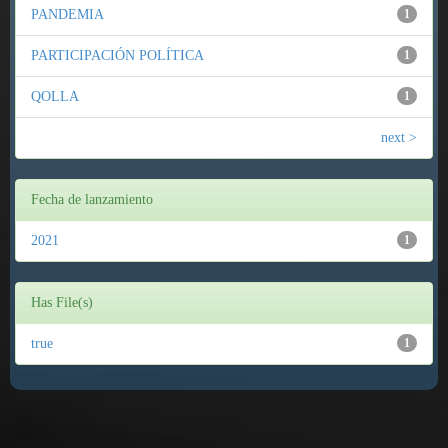
PANDEMIA
1
PARTICIPACIÓN POLÍTICA
1
QOLLA
1
next >
Fecha de lanzamiento
2021
1
Has File(s)
true
1