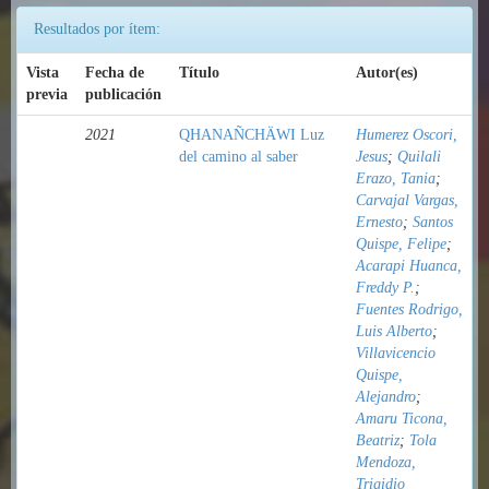
Resultados por ítem:
Vista
Fecha de
Título
Autor(es)
previa
publicación
2021
QHANAÑCHÄWI Luz
Humerez Oscori,
del camino al saber
Jesus
;
Quilali
Erazo, Tania
;
Carvajal Vargas,
Ernesto
;
Santos
Quispe, Felipe
;
Acarapi Huanca,
Freddy P.
;
Fuentes Rodrigo,
Luis Alberto
;
Villavicencio
Quispe,
Alejandro
;
Amaru Ticona,
Beatriz
;
Tola
Mendoza,
Trigidio