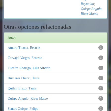
Reynaldo
;
Quispe Angulo,
River Mateo
Otras opciones relacionadas
Autor
Amaru Ticona, Beatriz
1
Carvajal Vargas, Ernesto
1
Fuentes Rodrigo, Luis Alberto
1
Humerez Oscori, Jesus
1
Quilali Erazo, Tania
1
Quispe Angulo, River Mateo
1
Santos Quispe, Felipe
1