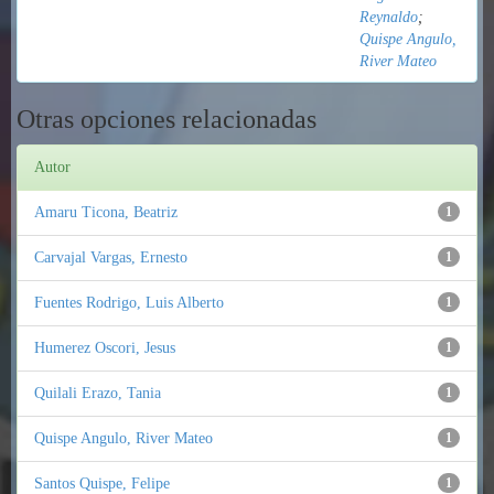
Reynaldo
;
Quispe Angulo,
River Mateo
Otras opciones relacionadas
Autor
Amaru Ticona, Beatriz
1
Carvajal Vargas, Ernesto
1
Fuentes Rodrigo, Luis Alberto
1
Humerez Oscori, Jesus
1
Quilali Erazo, Tania
1
Quispe Angulo, River Mateo
1
Santos Quispe, Felipe
1