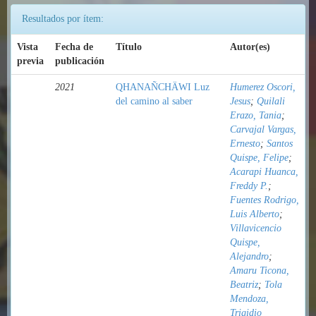
Resultados por ítem:
Vista
Fecha de
Título
Autor(es)
previa
publicación
2021
QHANAÑCHÄWI Luz
Humerez Oscori,
del camino al saber
Jesus
;
Quilali
Erazo, Tania
;
Carvajal Vargas,
Ernesto
;
Santos
Quispe, Felipe
;
Acarapi Huanca,
Freddy P.
;
Fuentes Rodrigo,
Luis Alberto
;
Villavicencio
Quispe,
Alejandro
;
Amaru Ticona,
Beatriz
;
Tola
Mendoza,
Trigidio