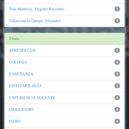
Tola Mendoza, Trigidio Reynaldo
1
Villavicencio Quispe, Alejandro
1
Título
APRENDIZAJE
1
COLONIA
1
ENSEÑANZA
1
EPISTEMOLOGÍA
1
EXPERIENCIA DOCENTE
1
INDIANISMO
1
INDIO
1