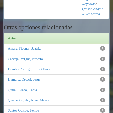
Reynaldo
;
Quispe Angulo,
River Mateo
Otras opciones relacionadas
Autor
Amaru Ticona, Beatriz
1
Carvajal Vargas, Ernesto
1
Fuentes Rodrigo, Luis Alberto
1
Humerez Oscori, Jesus
1
Quilali Erazo, Tania
1
Quispe Angulo, River Mateo
1
Santos Quispe, Felipe
1