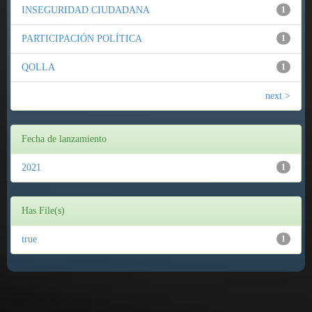
INSEGURIDAD CIUDADANA
1
PARTICIPACIÓN POLÍTICA
1
QOLLA
1
next >
Fecha de lanzamiento
2021
1
Has File(s)
true
1