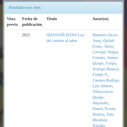
Resultados por ítem:
Vista
Fecha de
Título
Autor(es)
previa
publicación
2021
QHANAÑCHÄWI Luz
Humerez Oscori,
del camino al saber
Jesus
;
Quilali
Erazo, Tania
;
Carvajal Vargas,
Ernesto
;
Santos
Quispe, Felipe
;
Acarapi Huanca,
Freddy P.
;
Fuentes Rodrigo,
Luis Alberto
;
Villavicencio
Quispe,
Alejandro
;
Amaru Ticona,
Beatriz
;
Tola
Mendoza,
Trigidio